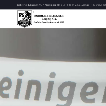
Rohrer & Klingner KG • Meininger Str. 1-3 • 98544 Zella-Mehlis • +49 3682 46
Zum Hauptinhalt springen