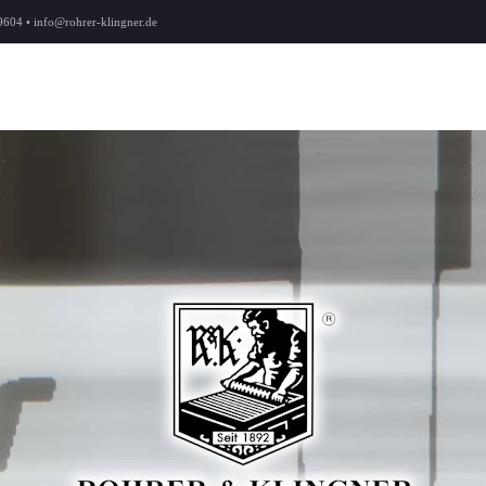
9604 • info@rohrer-klingner.de