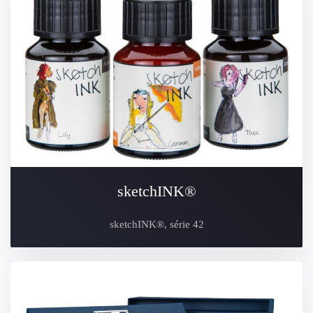
sketchINK®
sketchINK®, série 42